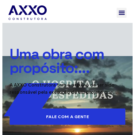
Uma obra com
propósito:
Hospital Mont
A AXXO Construtora tem o orgulho de ter sido
Serrat Cuidados
responsável pela execução de um projeto que
marca profundamente a história da saúde pública
Paliativos
no Brasil. Entregamos, em Salvador (BA), no final de
janeiro de 2025, o primeiro hospital público
(Salvador – BA)
FALE COM A GENTE
dedicado exclusivamente aos cuidados paliativos
no Sistema Único de Saúde (SUS): o Hospital