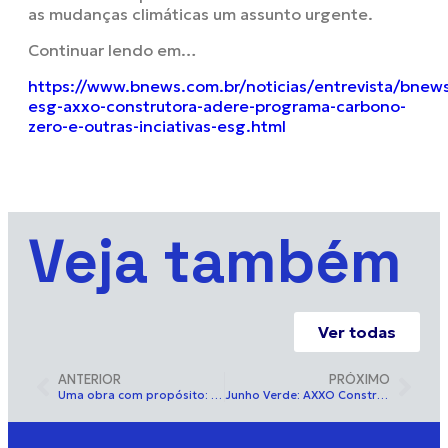
as mudanças climáticas um assunto urgente.
Continuar lendo em…
https://www.bnews.com.br/noticias/entrevista/bnew
esg-axxo-construtora-adere-programa-carbono-
zero-e-outras-inciativas-esg.html
Veja também
Ver todas
ANTERIOR
PRÓXIMO
Uma obra com propósito: Hospital Mont Serrat Cuidados Paliativos (Salvador – BA)
Junho Verde: AXXO Construtora fortalece compromisso com a sustentabilidade e incorpora princípios ESG