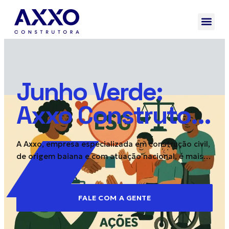
Junho Verde:
Axxo Construtora
adere Programa
A Axxo, empresa especializada em construção civil,
Carbono Zero e
de origem baiana e com atuação nacional, é mais
uma das construtoras que têm adotado práticas
outras inciativas
ESG em suas atividades. Em entrevista ao BNews, o
diretor Paulo Henrique Amorim e a gerente de
ESG
FALE COM A GENTE
Qualidade, Segurança, Meio Ambiente e Saúde
(QSMS) da corporação, Nayara Dourado,