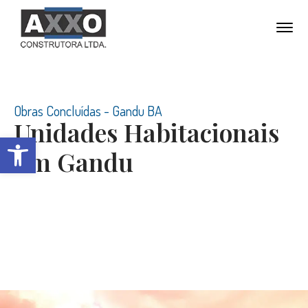
Obras Concluídas - Gandu BA
Unidades Habitacionais
Open toolbar
Em Gandu