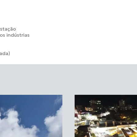
estação
s indústrias
ada)