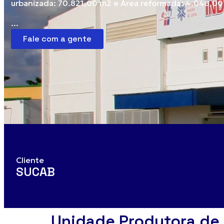
urbanizada: 70.821,00 m2 e Área reformada: 4.048,0
...
Fale com a gente
Cliente
SUCAB
Unidade Produtora de 