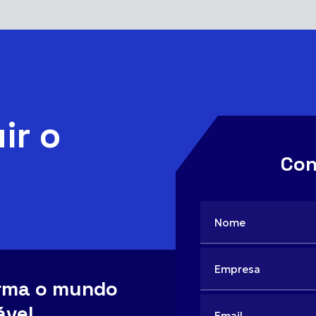
ir o
Con
orma o mundo
ável