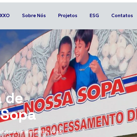
XXO
Sobre Nós
Projetos
ESG
Contatos
a de
 Sopa
dutora de alimentos. Área