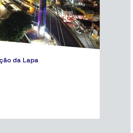
ção da Lapa
EDIFIC
Conc
(TC
Salvad
Ver pr