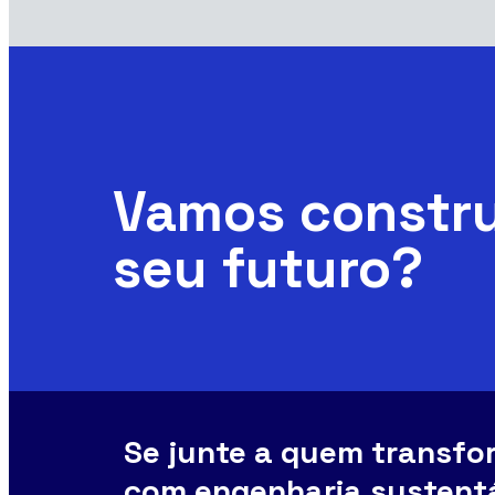
Vamos constru
seu futuro?
Se junte a quem transf
com engenharia sustent