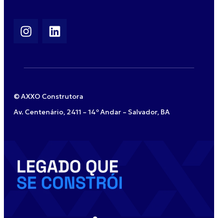
© AXXO Construtora
Av. Centenário, 2411 – 14º Andar – Salvador, BA